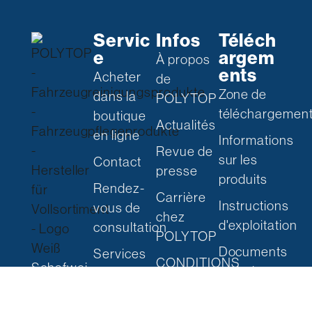
Servic
Infos
Téléch
e
argem
À propos
ents
Acheter
de
Zone de
dans la
POLYTOP
téléchargemen
boutique
Actualités
en ligne
Informations
Revue de
sur les
Contact
presse
produits
Rendez-
Carrière
Instructions
vous de
chez
d'exploitation
consultation
POLYTOP
Documents
Services
CONDITIONS
Schafwei
techniques
sur place
GÉNÉRALES
de 2
Feuilleter
Demander
DE VENTE
D – 63762