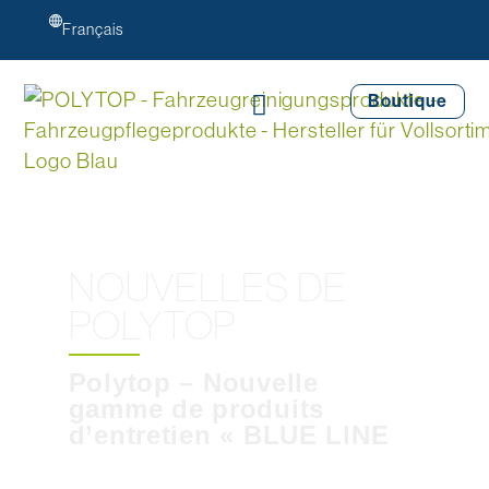
Français
Boutique
NOUVELLES DE
POLYTOP
Polytop – Nouvelle
gamme de produits
d’entretien « BLUE LINE